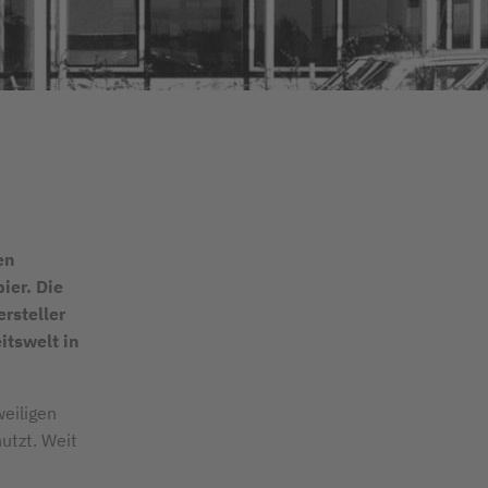
en
ier. Die
rsteller
itswelt in
weiligen
utzt. Weit