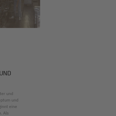
 UND
ter und
ceptum und
ginnt eine
. Als