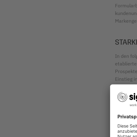
Formularb
kundenuna
Markenges
STARK
In den fo
etablierte
Prospekte
Einstieg 
dass SIGE
Deutschla
Jahren da
PC und Dru
den priva
erstmals 