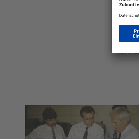
mit neuen
gestaltba
Zubehör e
Bereich Ca
Für Unter
wie Endlo
Haftnotiz