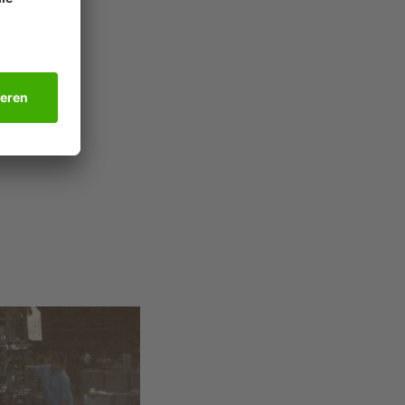
ndividuell
eiches
 und im
e-Lösungen
be-