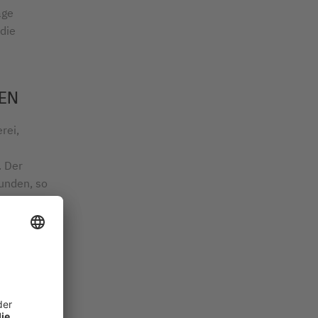
age
die
EN
rei,
. Der
kunden, so
 ganz
n 70er
t.
inzug in
 Büros
e SIGEL