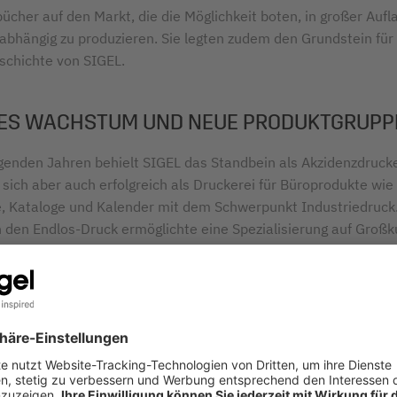
ücher auf den Markt, die die Möglichkeit boten, in großer Aufl
bhängig zu produzieren. Sie legten zudem den Grundstein für 
chichte von SIGEL.
ES WACHSTUM UND NEUE PRODUKTGRUPP
lgenden Jahren behielt SIGEL das Standbein als Akzidenzdrucke
 sich aber auch erfolgreich als Druckerei für Büroprodukte wie
, Kataloge und Kalender mit dem Schwerpunkt Industriedruck
in den Endlos-Druck ermöglichte eine Spezialisierung auf Groß
L neben dem bisherigen Kundenstamm nun 80 Großhändler in
nd belieferte. Als Resultat des starken Wachstums wird in de
s neue Firmengelände in Mertingen visionär geplant und gebau
cker verändern nicht nur die Arbeit im Büro, sie halten auch E
ten Haushalten. Mit den Inkjet- und Laserdruckern wird in den
farbig gedruckt. Das schafft eine veränderte Nachfrage, auf di