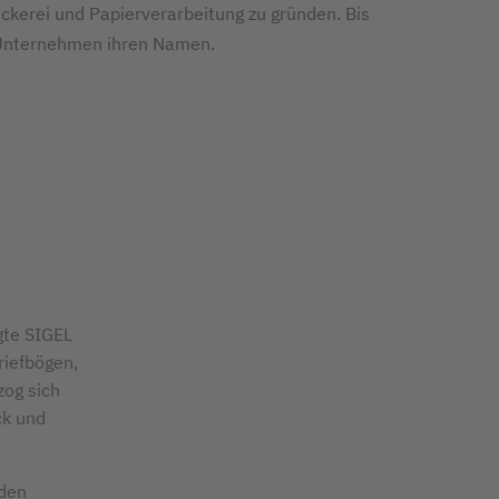
ckerei und Papierverarbeitung zu gründen. Bis
 Unternehmen ihren Namen.
gte SIGEL
riefbögen,
zog sich
ck und
den