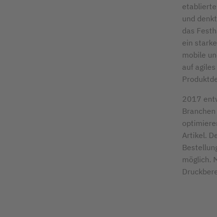
etabliert
und denkt
das Festh
ein stark
mobile un
auf agile
Produktde
2017 entw
Branchen 
optimiere
Artikel. 
Bestellun
möglich. 
Druckbere