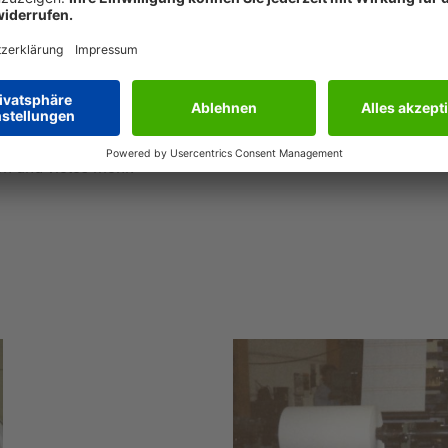
 Produkten reagiert. Neben Design- und Fotopapieren gibt es i
re Visitenkarten, die selbst ausgedruckt werden können. Zahlr
rgänzt das Sortiment, das SIGEL nun auch auf der Großfläche
sh- and Carry vertreibt.
nehmens-Kunden bietet SIGEL individuelle Druck- und Servic
sformular-Rollen, Einzelblattformulare, Thermovordrucke, Wer
en und vieles mehr.