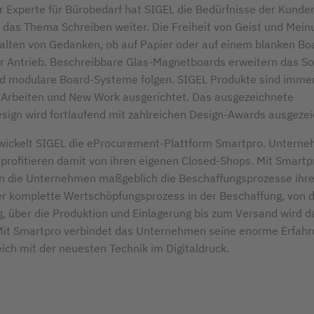
er Experte für Bürobedarf hat SIGEL die Bedürfnisse der Kunden
 das Thema Schreiben weiter. Die Freiheit von Geist und Mein
alten von Gedanken, ob auf Papier oder auf einem blanken Boa
er Antrieb. Beschreibbare Glas-Magnetboards erweitern das So
d modulare Board-Systeme folgen. SIGEL Produkte sind immer
s Arbeiten und New Work ausgerichtet. Das ausgezeichnete
sign wird fortlaufend mit zahlreichen Design-Awards ausgezei
ickelt SIGEL die eProcurement-Plattform Smartpro. Unterne
profitieren damit von ihren eigenen Closed-Shops. Mit Smartp
n die Unternehmen maßgeblich die Beschaffungsprozesse ihre
Der komplette Wertschöpfungsprozess in der Beschaffung, von 
g, über die Produktion und Einlagerung bis zum Versand wird 
Mit Smartpro verbindet das Unternehmen seine enorme Erfahr
ich mit der neuesten Technik im Digitaldruck.