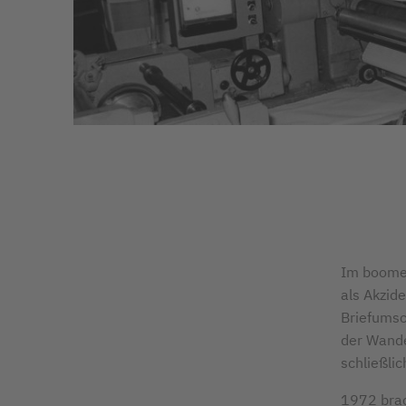
Im boomen
als Akzid
Briefumsc
der Wande
schließli
1972 brac