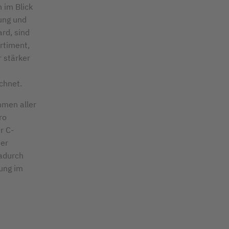
 im Blick
ung und
rd, sind
rtiment,
 stärker
chnet.
hmen aller
ro
r C-
der
dadurch
ung im