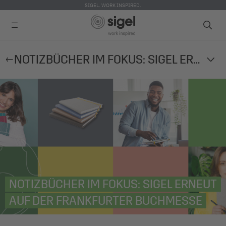
SIGEL. WORK INSPIRED.
Direkt
NOTIZBÜCHER IM FOKUS: SIGEL ERNEUT AUF DER FRANKFURTER BUCHMESSE
zum
Inhalt
NOTIZBÜCHER IM FOKUS: SIGEL ERNEUT
AUF DER FRANKFURTER BUCHMESSE