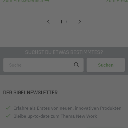
Zum Pressebereich
Zum Press
1
2
3
SUCHST DU ETWAS BESTIMMTES?
DER SIGEL NEWSLETTER
Erfahre als Erstes von neuen, innovativen Produkten
Bleibe up-to-date zum Thema New Work