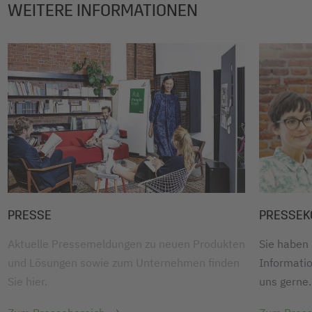
WEITERE INFORMATIONEN
PRESSE
PRESSEK
Aktuelle Pressemeldungen zu neuen Produkten
Sie haben
und Lösungen sowie zum Unternehmen finden
Informatio
Sie hier.
uns gerne.