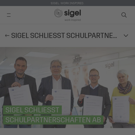
SIGEL. WORK INSPIRED.
Direkt
SIGEL SCHLIESST SCHULPARTNERSCHAFTEN AB
zum
Inhalt
SIGEL SCHLIESST S
CHULPARTNERSCHAFTEN AB