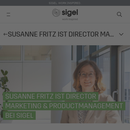
SIGEL. WORK INSPIRED.
Direkt
SUSANNE FRITZ IST DIRECTOR MARKETING & PRODUCTMANAGEMENT BEI SIGEL
zum
Inhalt
SUSANNE FRITZ IST DIRECTOR
MARKETING & PRODUCTMANAGEMENT
BEI SIGEL