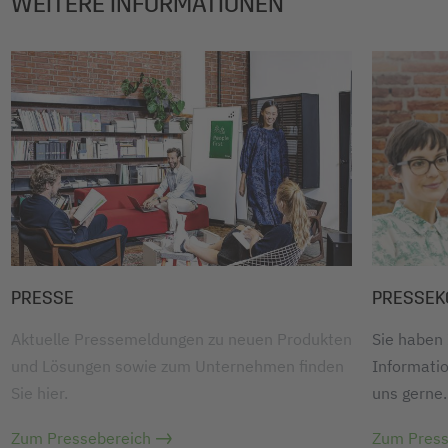
WEITERE INFORMATIONEN
PRESSE
PRESSEK
Aktuelle Pressemeldungen zu neuen Produkten
Sie haben
und Lösungen sowie zum Unternehmen finden
Informatio
Sie hier.
uns gerne.
Zum Pressebereich
Zum Press