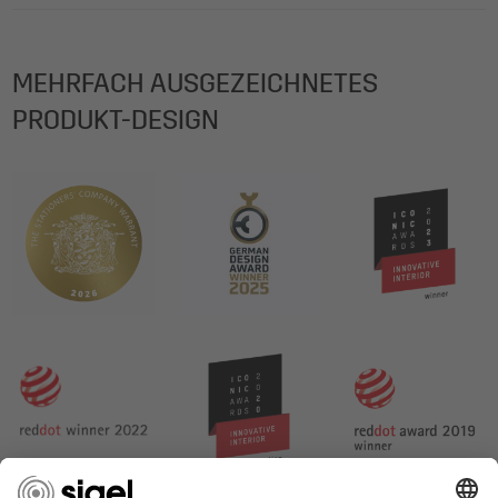
MEHRFACH AUSGEZEICHNETES
PRODUKT-DESIGN