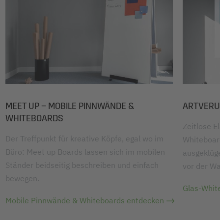
MEET UP – MOBILE PINNWÄNDE &
ARTVERU
WHITEBOARDS
Zeitlose E
Der Treffpunkt für kreative Köpfe, egal wo im
Whiteboard
Büro: Meet up Boards lassen sich im mobilen
ausgeklüg
Ständer beidseitig beschreiben und einfach
vor der W
bewegen.
Glas-Whit
Mobile Pinnwände & Whiteboards entdecken