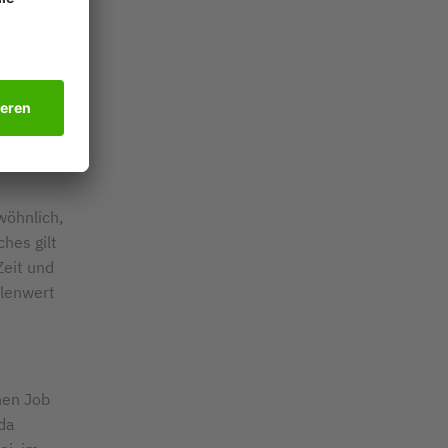
sbereiche.
sich nur
r sind,
Sie sich
wöhnlich,
hes gilt
Zeit und
llenwert
nen Job
 da