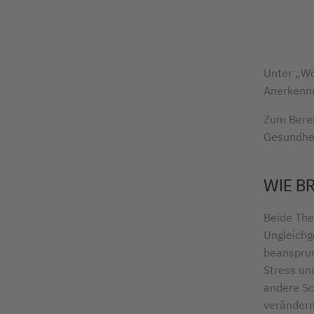
Unter „Wor
Anerkennun
Zum Berei
Gesundheit
WIE BR
Beide The
Ungleichge
beanspruc
Stress un
andere Sc
verändern