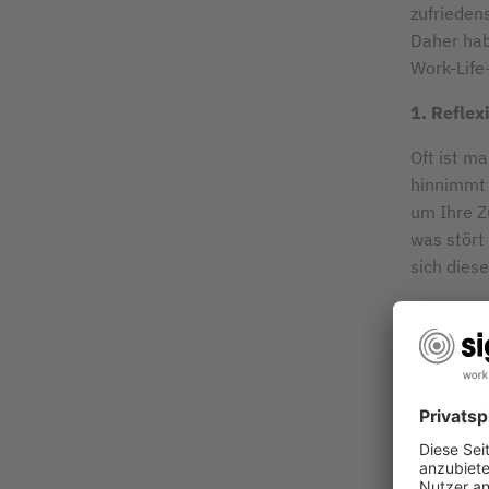
zufrieden
Daher habe
Work-Life
1. Reflex
Oft ist m
hinnimmt u
um Ihre Zu
was stört
sich dies
2. Zeit-
Manchmal 
Arbeit und
sich für 
Stress ve
3. Realis