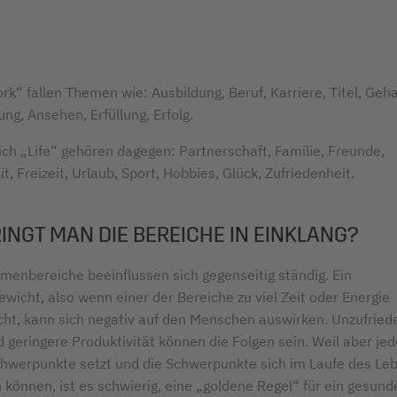
k“ fallen Themen wie: Ausbildung, Beruf, Karriere, Titel, Gehal
g, Ansehen, Erfüllung, Erfolg.
ch „Life“ gehören dagegen: Partnerschaft, Familie, Freunde,
, Freizeit, Urlaub, Sport, Hobbies, Glück, Zufriedenheit.
INGT MAN DIE BEREICHE IN EINKLANG?
menbereiche beeinflussen sich gegenseitig ständig. Ein
wicht, also wenn einer der Bereiche zu viel Zeit oder Energie
ht, kann sich negativ auf den Menschen auswirken. Unzufriede
d geringere Produktivität können die Folgen sein. Weil aber je
hwerpunkte setzt und die Schwerpunkte sich im Laufe des Le
 können, ist es schwierig, eine „goldene Regel“ für ein gesund