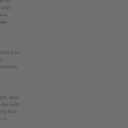
ei, im
n oder
laub
ogar
höht Ihre
nz
erhältnis
ibt, dass
 Sie nicht
obby doch
u zu