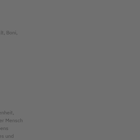
t, Boni,
nheit,
der Mensch
bens
es und