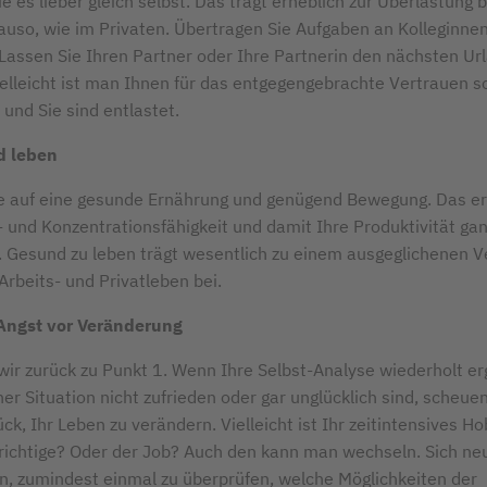
 es lieber gleich selbst. Das trägt erheblich zur Überlastung b
auso, wie im Privaten. Übertragen Sie Aufgaben an Kolleginne
 Lassen Sie Ihren Partner oder Ihre Partnerin den nächsten Ur
ielleicht ist man Ihnen für das entgegengebrachte Vertrauen s
und Sie sind entlastet.
d leben
e auf eine gesunde Ernährung und genügend Bewegung. Das er
- und Konzentrationsfähigkeit und damit Ihre Produktivität ga
. Gesund zu leben trägt wesentlich zu einem ausgeglichenen V
Arbeits- und Privatleben bei.
Angst vor Veränderung
r zurück zu Punkt 1. Wenn Ihre Selbst-Analyse wiederholt erg
ner Situation nicht zufrieden oder gar unglücklich sind, scheuen
ck, Ihr Leben zu verändern. Vielleicht ist Ihr zeitintensives H
 richtige? Oder der Job? Auch den kann man wechseln. Sich ne
en, zumindest einmal zu überprüfen, welche Möglichkeiten der