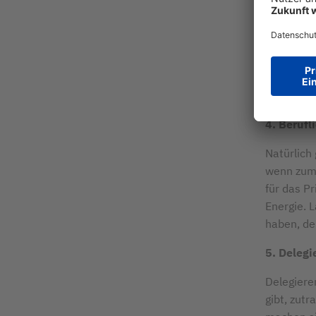
Nur wer si
Wenn Ihre 
selbst. Ch
strukturie
dann daran
4. Berufl
Natürlich 
wenn zum 
für das Pr
Energie. L
haben, de
5. Delegi
Delegiere
gibt, zutr