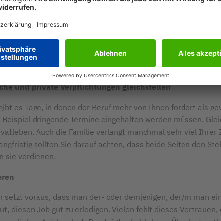
ch Ziele setzt, kann sie auch erreichen. Das gilt für alle Leben
Ziele allerdings zu schwer zu erreichen sind, überfordern Sie 
ecken Sie, ob Ihre beruflichen und privaten Ziele auch schaffba
ren Sie sie gegebenenfalls in einfachere Teilziele und machen 
, sie zu erfüllen.
iche und private Verpflichtungen gleichstellen
gibt es Tage, in denen der Beruf mehr von Ihnen fordert als ge
Beispiel dringende Termine eingehalten werden müssen. Gleic
ivatleben. Auch die Familie verlangt manchmal sehr viel Ihrer 
angfristig sollten Sie darauf achten, dass beide Seiten den Ste
n sie verdienen.
eren
n setzt voraus, dass man der- oder demjenigen, der/m man ei
aut, diesen Job gut zu erledigen. Vielen fehlt dieses Vertrauen,