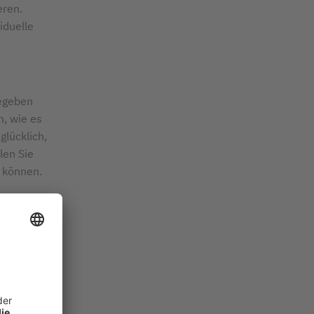
eren.
iduelle
gegeben
n, wie es
glücklich,
len Sie
 können.
wischen
 Zeit Sie
ötigen