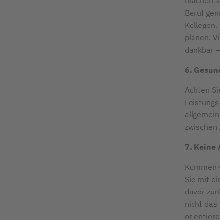
machen sie
Beruf gen
Kollegen.
planen. V
dankbar – 
6. Gesun
Achten Si
Leistungs
allgemein
zwischen 
7. Keine 
Kommen wi
Sie mit ei
davor zurü
nicht das
orientier