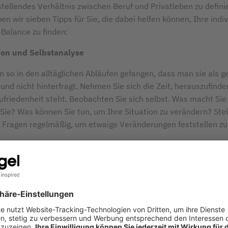
stellendes Verhältnis zwischen Beruf und Privatleben zu defini
n wir sieben Tipps für Sie, die dabei helfen können, Ihre indiv
-Balance zu finden:
ion und Selbstanalyse
an so in den alltäglichen Abläufen gefangen, dass man sie als 
nd nicht hinterfragt. Nehmen Sie sich die Zeit, herauszufinde
friedenheit steht. Beobachten Sie sich selbst. Was macht Sie 
 Sie? Was können Sie tun, um Ihre Situation zu verändern? Stel
e Fragen regelmäßig, um etwaige Veränderungen feststellen zu
Management
liegt es einfach am Zeit-Management, dass das Verhältnis z
 Privatleben in Schieflage gerät. Planen Sie im Vorfeld, wie viel
welche Aufgabe geben. So können Sie eine Überlastung und unn
rmeiden.
tische Ziele setzen