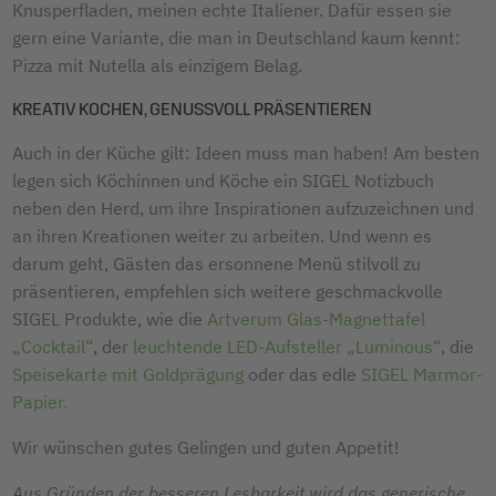
Knusperfladen, meinen echte Italiener. Dafür essen sie
gern eine Variante, die man in Deutschland kaum kennt:
Pizza mit Nutella als einzigem Belag.
KREATIV KOCHEN, GENUSSVOLL PRÄSENTIEREN
Auch in der Küche gilt: Ideen muss man haben! Am besten
legen sich Köchinnen und Köche ein SIGEL Notizbuch
neben den Herd, um ihre Inspirationen aufzuzeichnen und
an ihren Kreationen weiter zu arbeiten. Und wenn es
darum geht, Gästen das ersonnene Menü stilvoll zu
präsentieren, empfehlen sich weitere geschmackvolle
SIGEL Produkte, wie die
Artverum Glas-Magnettafel
„Cocktail“
, der
leuchtende LED-Aufsteller „Luminous“
, die
Speisekarte mit Goldprägung
oder das edle
SIGEL Marmor-
Papier.
Wir wünschen gutes Gelingen und guten Appetit!
Aus Gründen der besseren Lesbarkeit wird das generische