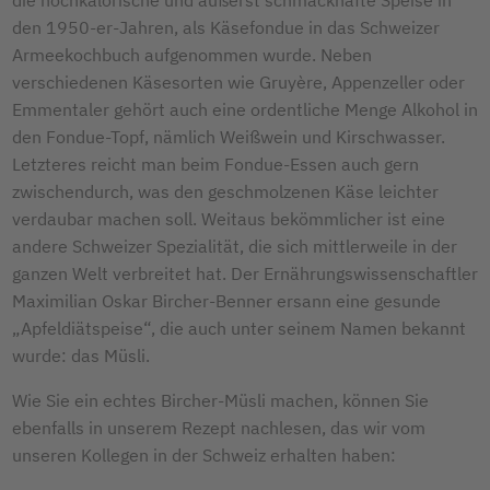
die hochkalorische und äußerst schmackhafte Speise in
den 1950-er-Jahren, als Käsefondue in das Schweizer
Armeekochbuch aufgenommen wurde. Neben
verschiedenen Käsesorten wie Gruyère, Appenzeller oder
Emmentaler gehört auch eine ordentliche Menge Alkohol in
den Fondue-Topf, nämlich Weißwein und Kirschwasser.
Letzteres reicht man beim Fondue-Essen auch gern
zwischendurch, was den geschmolzenen Käse leichter
verdaubar machen soll. Weitaus bekömmlicher ist eine
andere Schweizer Spezialität, die sich mittlerweile in der
ganzen Welt verbreitet hat. Der Ernährungswissenschaftler
Maximilian Oskar Bircher-Benner ersann eine gesunde
„Apfeldiätspeise“, die auch unter seinem Namen bekannt
wurde: das Müsli.
Wie Sie ein echtes Bircher-Müsli machen, können Sie
ebenfalls in unserem Rezept nachlesen, das wir vom
unseren Kollegen in der Schweiz erhalten haben: