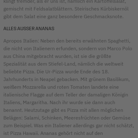
klingt fremder, als er uns ist, nämlich ein Kartoffelsalat,
gemischt mit Feldsalatblättern. Steirisches Kürbiskernöl
gibt dem Salat eine ganz besondere Geschmacksnote.
ALLES AUSSER ANANAS
Apropos Italien: Neben den bereits erwähnten Spaghetti,
die nicht von Italienern erfunden, sondern von Marco Polo
aus China mitgebracht wurden, ist sie die größte
Spezialität aus dem Stiefel-Land, nämlich die weltweit
beliebte Pizza. Die Ur-Pizza wurde Ende des 18.
Jahrhunderts in Neapel gebacken. Mit grünem Basilikum,
weißem Mozzarella und roten Tomaten landete eine
italienische Flagge auf dem Teller der damaligen Königin
Italiens, Margaritha. Nach ihr wurde sie dann auch
benannt. Heutzutage gibt es Pizza mit allen möglichen
Belägen: Salami, Schinken, Meeresfrüchten oder Gemüse
zum Beispiel. Was ein Italiener allerdings gar nicht schätzt,
ist Pizza Hawaii. Ananas gehört nicht auf den