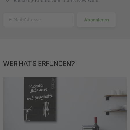
Bleibe up-to-date zum Thema New Work
E-Mail-Adresse
WER HAT’S ERFUNDEN?