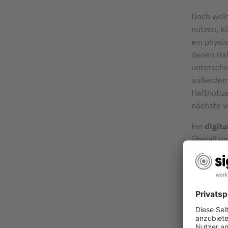
Doch welc
nutzen, k
ein physi
denen Haf
unterschi
außerdem 
Haftnotiz
nächste 
Ein
digit
überall u
Mitarbeite
ein physi