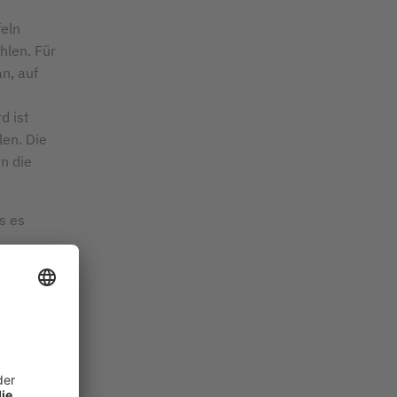
eln
hlen. Für
an, auf
d ist
len. Die
n die
s es
ll, sowohl