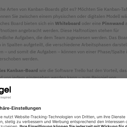
he Arten von Kanban-Boards gibt es? Möchten Sie Kanban-Taf
önnen Sie zwischen einem physischen oder digitalen Modell wä
sches Board bieten sich ein
Whiteboard
oder eine
Pinnwand
tnotizen angebracht werden. Diese Haftnotizen stehen für
edliche Aufgaben, die dem Team zugewiesen werden. Das Boar
in Spalten aufgeteilt, die verschiedene Arbeitsphasen darstel
en – und somit die Aufgaben – können von einer Phase/Spalte i
verschoben werden.
ales Kanban-Board
wie die Software Trello hat den Vorteil, das
nd von jedem eingesehen werden kann – zum Beispiel von
nden, die im Homeoffice arbeiten. Teilweise ist es auch sinnvo
sches als auch ein digitales Kanban-Board zu nutzen.