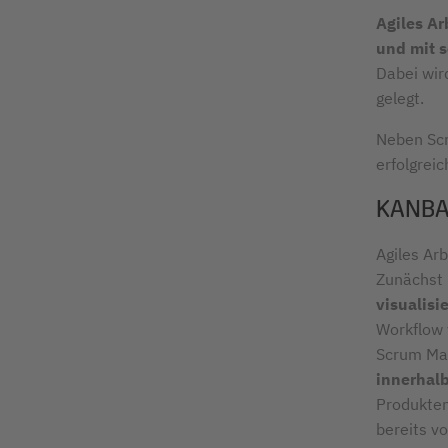
Agiles A
und mit s
Dabei wir
gelegt.
Neben Scr
erfolgrei
KANBA
Agiles Ar
Zunächst 
visualisi
Workflow 
Scrum Mas
innerhalb
Produkten
bereits v