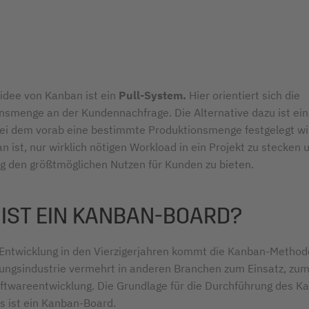
idee von Kanban ist ein
Pull-System.
Hier orientiert sich die
nsmenge an der Kundennachfrage. Die Alternative dazu ist ein
ei dem vorab eine bestimmte Produktionsmenge festgelegt wir
 ist, nur wirklich nötigen Workload in ein Projekt zu stecken 
tig den größtmöglichen Nutzen für Kunden zu bieten.
IST EIN KANBAN-BOARD?
r Entwicklung in den Vierzigerjahren kommt die Kanban-Metho
gungsindustrie vermehrt in anderen Branchen zum Einsatz, zum
oftwareentwicklung. Die Grundlage für die Durchführung des K
s ist ein Kanban-Board.