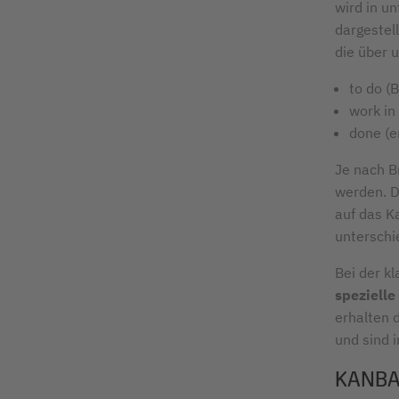
wird in u
dargestel
die über 
to do (
work in 
done (er
Je nach B
werden. D
auf das K
unterschi
Bei der k
spezielle
erhalten 
und sind 
KANBA