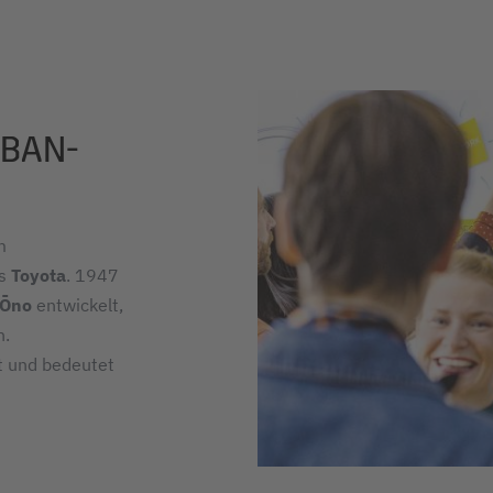
BAN-
m
rs
Toyota
. 1947
 Ōno
entwickelt,
n.
t und bedeutet