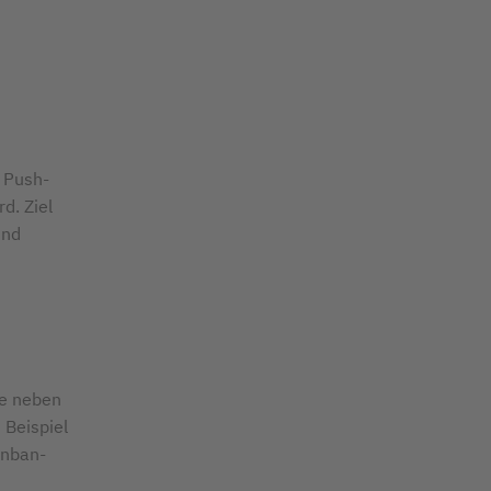
 Push-
d. Ziel
und
de neben
 Beispiel
anban-