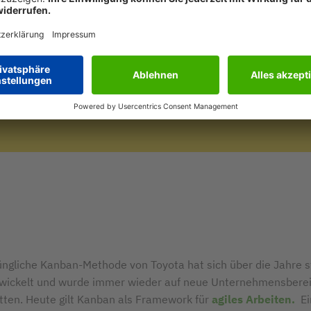
WIE FUNKTIONIERT DIE KANBAN
METHODE: ERKLÄRUNG
üngliche Kanban-Methode von Toyota hat sich über die Jahre s
wickelt und wurde immer wieder auf neue Unternehmensbere
tten. Heute gilt Kanban als Framework für
agiles Arbeiten.
Ein