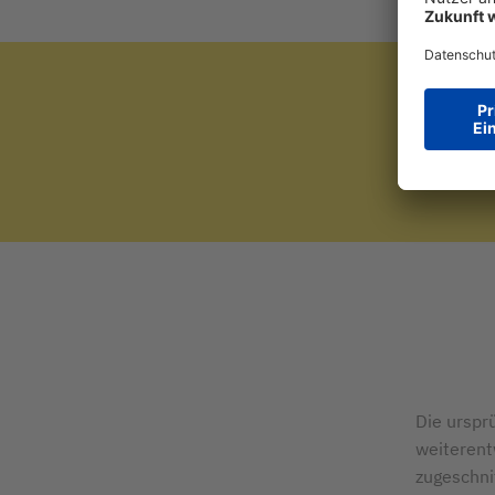
Die urspr
weiterent
zugeschni