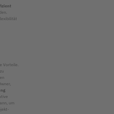
fizient
den.
xibilität
 Vorteile.
zu
den
Owner,
ung
ative
kann, um
jekt-