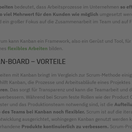
rbeiten
bedeutet, dass Arbeitsprozesse im Unternehmen
so ef
o viel Mehrwert für den Kunden wie möglich
umgesetzt wer
d ein großer Fokus auf die Zusammenarbeit im Team und auf Fle
um kann Kanban ein Framework, also ein Gerüst und Tool, für
ches
flexibles Arbeiten
bilden.
N-BOARD – VORTEILE
beiten mit Kanban bringt im Vergleich zur Scrum-Methode einige
hilft Kanban, die Prozesse und Arbeitsabläufe eines Projektes 
eren
. Das sorgt für Transparenz und kann die Teamarbeit und 
verbessern. Während bei Scrum feste Rollen wie der Product 
ter und das Produktionsteam notwendig sind, ist die
Aufteil
 des Teams bei Kanban noch flexibler.
Scrum ist auf die iter
twicklung ausgerichtet, wohingegen Kanban genutzt werden 
orhandene
Produkte kontinuierlich zu verbessern.
Scrum-Pro