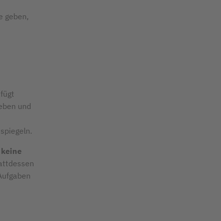
e geben,
fügt
ieben und
spiegeln.
–
keine
tattdessen
 Aufgaben