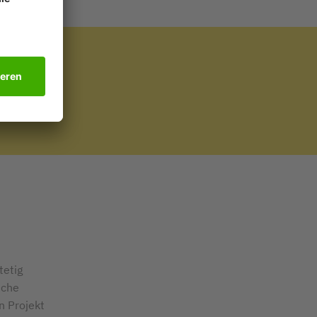
-
tetig
iche
 Projekt