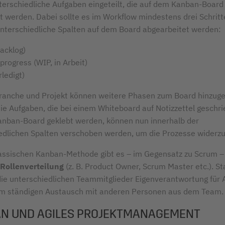
nterschiedliche Aufgaben eingeteilt, die auf dem Kanban-Board
lt werden. Dabei sollte es im Workflow mindestens drei Schritt
unterschiedliche Spalten auf dem Board abgearbeitet werden:
Backlog)
progress (WIP, in Arbeit)
ledigt)
ranche und Projekt können weitere Phasen zum Board hinzuge
ie Aufgaben, die bei einem Whiteboard auf Notizzettel geschr
anban-Board geklebt werden, können nun innerhalb der
edlichen Spalten verschoben werden, um die Prozesse widerzu
lassischen Kanban-Methode gibt es – im Gegensatz zu Scrum 
 Rollenverteilung
(z. B. Product Owner, Scrum Master etc.). S
die unterschiedlichen Teammitglieder Eigenverantwortung für
im ständigen Austausch mit anderen Personen aus dem Team.
N UND AGILES PROJEKTMANAGEMENT