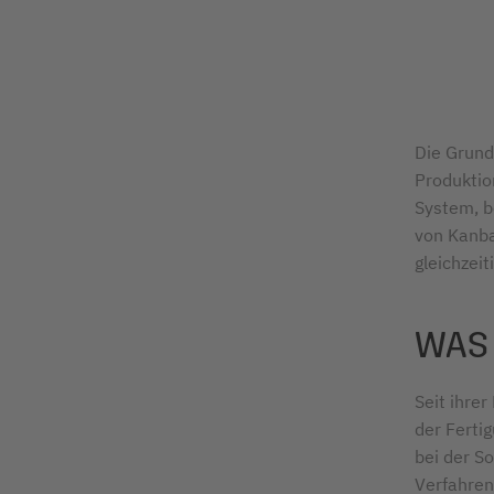
Die Grund
Produktio
System, b
von Kanban
gleichzei
WAS 
Seit ihre
der Ferti
bei der S
Verfahren